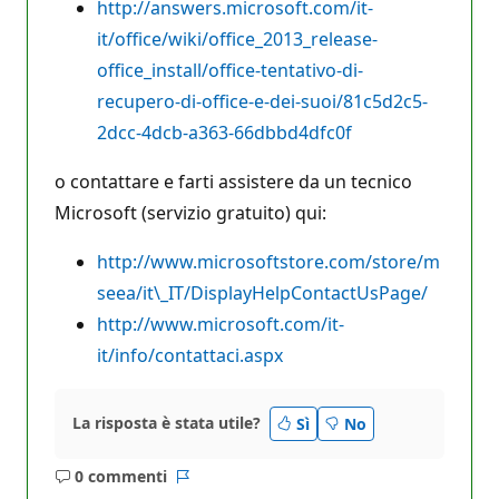
http://answers.microsoft.com/it-
it/office/wiki/office_2013_release-
office_install/office-tentativo-di-
recupero-di-office-e-dei-suoi/81c5d2c5-
2dcc-4dcb-a363-66dbbd4dfc0f
o contattare e farti assistere da un tecnico
Microsoft (servizio gratuito) qui:
http://www.microsoftstore.com/store/m
seea/it\_IT/DisplayHelpContactUsPage/
http://www.microsoft.com/it-
it/info/contattaci.aspx
La risposta è stata utile?
Sì
No
0 commenti
Nessun
Report