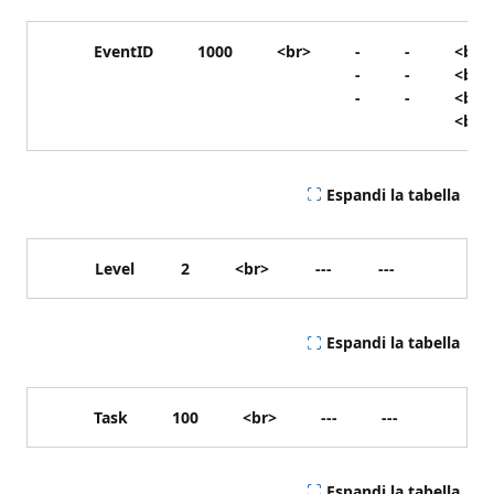
EventID
1000
<br>
-
-
<br>
-
-
<br>
-
-
<br>
<br>
Espandi la tabella
Level
2
<br>
---
---
Espandi la tabella
Task
100
<br>
---
---
Espandi la tabella