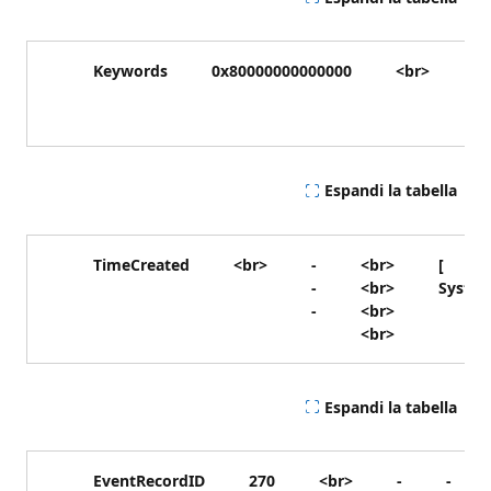
Keywords
0x80000000000000
<br>
-
-
-
Espandi la tabella
TimeCreated
<br>
-
<br>
[
-
<br>
Syste
-
<br>
<br>
Espandi la tabella
EventRecordID
270
<br>
-
-