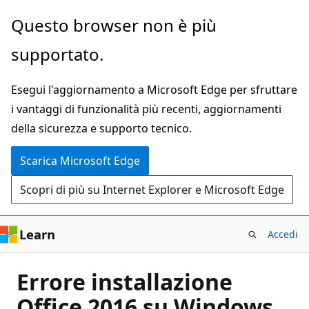
Ignora
Questo browser non è più
e
supportato.
passa
al
Esegui l'aggiornamento a Microsoft Edge per sfruttare
contenuto
i vantaggi di funzionalità più recenti, aggiornamenti
principale
della sicurezza e supporto tecnico.
Scarica Microsoft Edge
Scopri di più su Internet Explorer e Microsoft Edge
Learn
Accedi
Errore installazione
Office 2016 su Windows