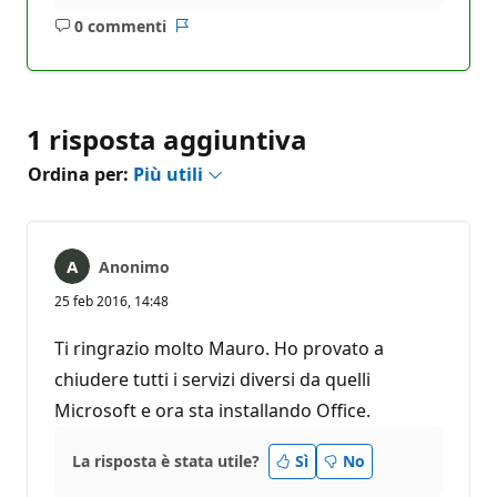
0 commenti
Nessun
Report
commento
1 risposta aggiuntiva
Ordina per:
Più utili
Anonimo
25 feb 2016, 14:48
Ti ringrazio molto Mauro. Ho provato a
chiudere tutti i servizi diversi da quelli
Microsoft e ora sta installando Office.
La risposta è stata utile?
Sì
No