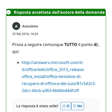
Risposta accettata dall'autore della domanda
Anonimo
25 feb 2016, 14:29
Prova a seguire comunque
TUTTO
il punto
d)
,
qui:
http://answers.microsoft.com/it-
it/office/wiki/office_2013_release-
office_install/office-tentativo-di-
recupero-di-office-e-dei-suoi/81c5d2c5-
2dcc-4dcb-a363-66dbbd4dfc0f
La risposta è stata utile?
Sì
No