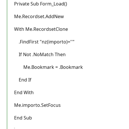
Private Sub Form_Load()
Me.Recordset.AddNew
With Me.RecordsetClone
.FindFirst "nz(importo)=''"
If Not .NoMatch Then
Me.Bookmark = .Bookmark
End If
End With
Me.importo.SetFocus
End Sub