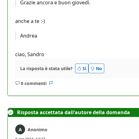
Grazie ancora e buon giovedì.
anche a te :-)
Andrea
ciao, Sandro
La risposta è stata utile?
Sì
No
0 commenti
Nessun
Report
commento
Risposta accettata dall'autore della domanda
Anonimo