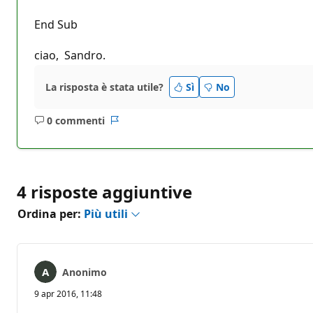
End Sub
ciao, Sandro.
La risposta è stata utile?
Sì
No
0 commenti
Nessun
Report
commento
4 risposte aggiuntive
Ordina per:
Più utili
Anonimo
9 apr 2016, 11:48