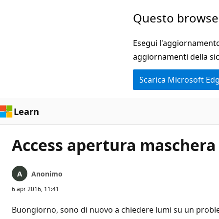
Ignora
Questo browser
e
passa
Esegui l'aggiornamento 
al
aggiornamenti della si
contenuto
Scarica Microsoft Ed
principale
Learn
Access apertura maschera 
Anonimo
6 apr 2016, 11:41
Buongiorno, sono di nuovo a chiedere lumi su un probl