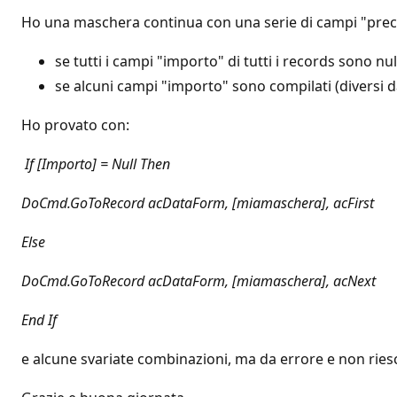
Ho una maschera continua con una serie di campi "precomp
se tutti i campi "importo" di tutti i records sono nul
se alcuni campi "importo" sono compilati (diversi da 
Ho provato con:
If [Importo] = Null Then
DoCmd.GoToRecord acDataForm, [miamaschera], acFirst
Else
DoCmd.GoToRecord acDataForm, [miamaschera], acNext
End If
e alcune svariate combinazioni, ma da errore e non ries