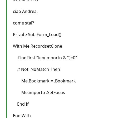
6 apr 2016, 12:27
ciao Andrea,
come stai?
Private Sub Form_Load()
With Me.RecordsetClone
.FindFirst "len(importo & '')=0"
If Not .NoMatch Then
Me.Bookmark = .Bookmark
Me.importo .SetFocus
End If
End With