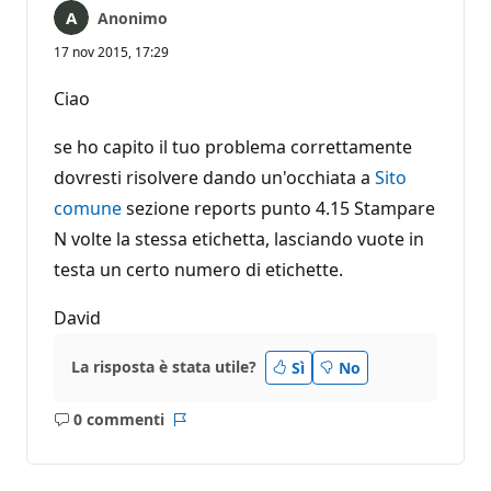
Anonimo
17 nov 2015, 17:29
Ciao
se ho capito il tuo problema correttamente
dovresti risolvere dando un'occhiata a
Sito
comune
sezione reports punto 4.15 Stampare
N volte la stessa etichetta, lasciando vuote in
testa un certo numero di etichette.
David
La risposta è stata utile?
Sì
No
0 commenti
Nessun
Report
commento