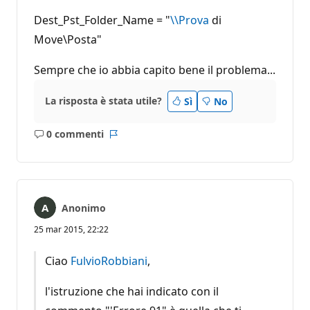
Dest_Pst_Folder_Name = "
\\Prova
di
Move\Posta"
Sempre che io abbia capito bene il problema...
La risposta è stata utile?
Sì
No
0 commenti
Nessun
Report
commento
Anonimo
25 mar 2015, 22:22
Ciao
FulvioRobbiani
,
l'istruzione che hai indicato con il