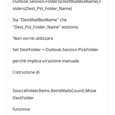
Outlook.Session.Folders(DestMailBoxName).F
olders(Dest_Pst_Folder_Name)
Sia "DestMailBoxName" che
"Dest_Pst_Folder_Name" esistono
'Non vorrei utilizzare
Set DestFolder = Outlook.Session.PickFolder
perchè implica un'azione manuale.
L'istruzione di
SourceFolder.Items.Item(MailsCount).Move
DestFolder
funziona