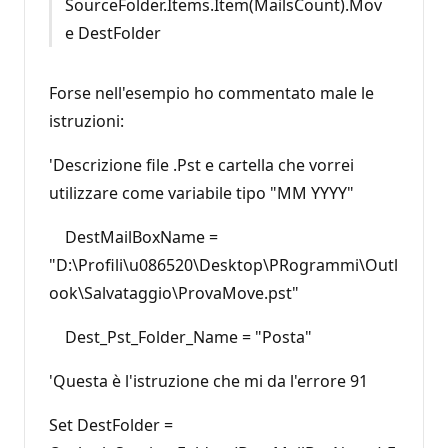
SourceFolder.Items.Item(MailsCount).Mov
e DestFolder
Forse nell'esempio ho commentato male le
istruzioni:
'Descrizione file .Pst e cartella che vorrei
utilizzare come variabile tipo "MM YYYY"
DestMailBoxName =
"D:\Profili\u086520\Desktop\PRogrammi\Outl
ook\Salvataggio\ProvaMove.pst"
Dest_Pst_Folder_Name = "Posta"
'Questa è l'istruzione che mi da l'errore 91
Set DestFolder =