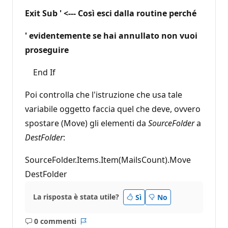
Exit Sub ' <--- Così esci dalla routine perché
' evidentemente se hai annullato non vuoi
proseguire
End If
Poi controlla che l'istruzione che usa tale
variabile oggetto faccia quel che deve, ovvero
spostare (Move) gli elementi da
SourceFolder
a
DestFolder
:
SourceFolder.Items.Item(MailsCount).Move
DestFolder
La risposta è stata utile?
Sì
No
0 commenti
Nessun
Report