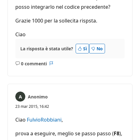
posso integrarlo nel codice precedente?
Grazie 1000 per la sollecita rispsta.
Ciao
La risposta è stata utile?
Sì
No
0 commenti
Nessun
Report
commento
Anonimo
23 mar 2015, 16:42
Ciao
FulvioRobbiani
,
prova a eseguire, meglio se passo passo (
F8
),