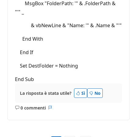
MsgBox "FolderPath: '" & .FolderPath &
"'" _
& vbNewLine & "Name: '" & .Name & "'"
End With
End If
Set DestFolder = Nothing
End Sub
La risposta è stata utile?
Sì
No
0 commenti
Nessun
Report
commento