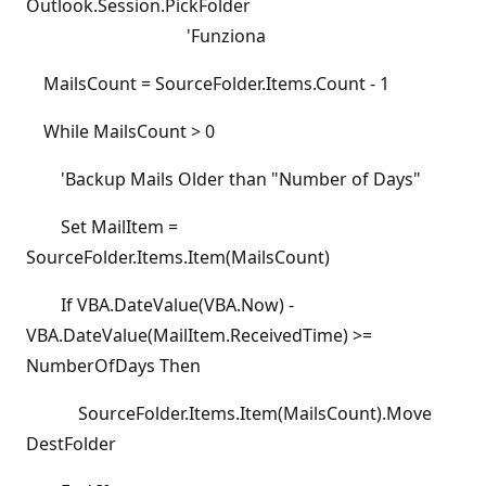
Outlook.Session.PickFolder
'Funziona
MailsCount = SourceFolder.Items.Count - 1
While MailsCount > 0
'Backup Mails Older than "Number of Days"
Set MailItem =
SourceFolder.Items.Item(MailsCount)
If VBA.DateValue(VBA.Now) -
VBA.DateValue(MailItem.ReceivedTime) >=
NumberOfDays Then
SourceFolder.Items.Item(MailsCount).Move
DestFolder