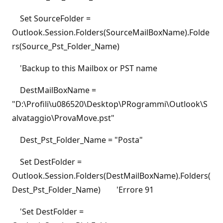
Set SourceFolder =
Outlook.Session.Folders(SourceMailBoxName).Folde
rs(Source_Pst_Folder_Name)
'Backup to this Mailbox or PST name
DestMailBoxName =
"D:\Profili\u086520\Desktop\PRogrammi\Outlook\S
alvataggio\ProvaMove.pst"
Dest_Pst_Folder_Name = "Posta"
Set DestFolder =
Outlook.Session.Folders(DestMailBoxName).Folders(
Dest_Pst_Folder_Name) 'Errore 91
'Set DestFolder =