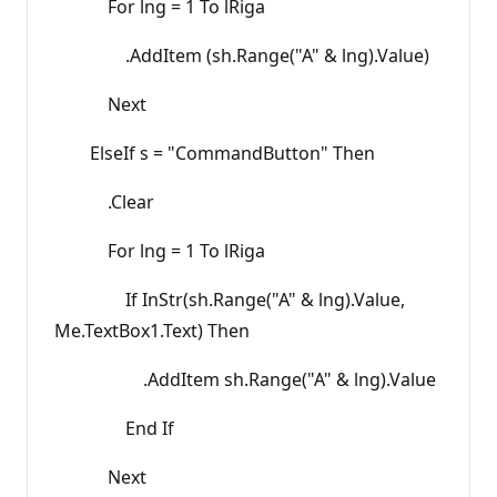
For lng = 1 To lRiga
.AddItem (sh.Range("A" & lng).Value)
Next
ElseIf s = "CommandButton" Then
.Clear
For lng = 1 To lRiga
If InStr(sh.Range("A" & lng).Value,
Me.TextBox1.Text) Then
.AddItem sh.Range("A" & lng).Value
End If
Next