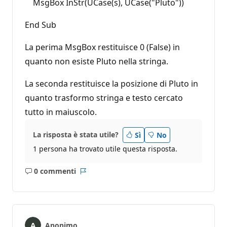
MsgBox InStr(UCase(s), UCase("Pluto"))
End Sub
La perima MsgBox restituisce 0 (False) in
quanto non esiste Pluto nella stringa.
La seconda restituisce la posizione di Pluto in
quanto trasformo stringa e testo cercato
tutto in maiuscolo.
La risposta è stata utile?
Sì
No
1 persona ha trovato utile questa risposta.
0 commenti
Nessun
Report
commento
Anonimo