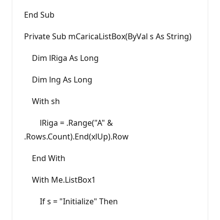
End Sub
Private Sub mCaricaListBox(ByVal s As String)
Dim lRiga As Long
Dim lng As Long
With sh
lRiga = .Range("A" &
.Rows.Count).End(xlUp).Row
End With
With Me.ListBox1
If s = "Initialize" Then