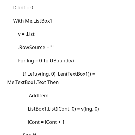
lCont = 0
With Me.ListBox1
v = .List
.RowSource = ""
For lng = 0 To UBound(v)
If Left(v(lng, 0), Len(TextBox1)) =
Me.TextBox1.Text Then
.AddItem
ListBox1.List(lCont, 0) = v(lng, 0)
lCont = lCont + 1