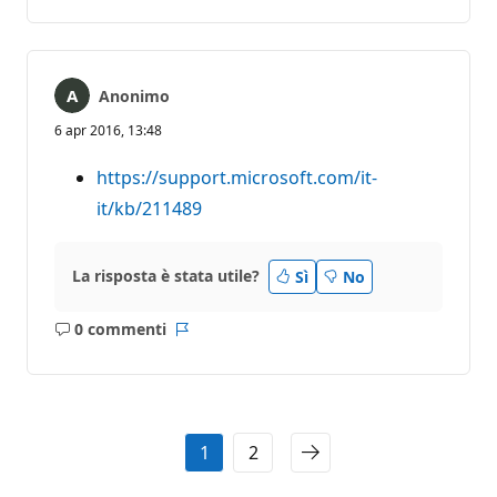
commento
Anonimo
6 apr 2016, 13:48
https://support.microsoft.com/it-
it/kb/211489
La risposta è stata utile?
Sì
No
0 commenti
Nessun
Report
commento
1
2