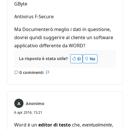
GByte
Antivirus F-Secure
Ma Documenterò meglio i dati in questione,
dovrei qundi suggerire al cliente un software
applicativo differente da WORD?
La risposta è stata utile?
Sì
No
0 commenti
Nessun
Report
commento
Anonimo
6 apr 2016, 15:21
Word è un
editor di testo
che,
eventualmente
,