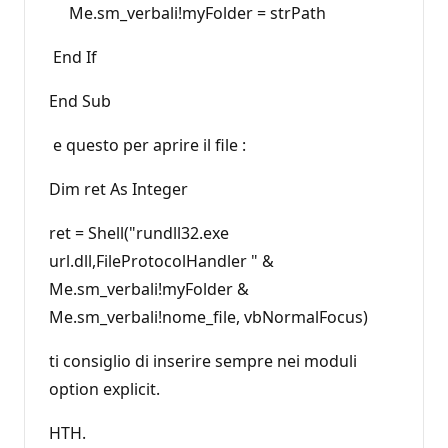
Me.sm_verbali!myFolder = strPath
End If
End Sub
e questo per aprire il file :
Dim ret As Integer
ret = Shell("rundll32.exe
url.dll,FileProtocolHandler " &
Me.sm_verbali!myFolder &
Me.sm_verbali!nome_file, vbNormalFocus)
ti consiglio di inserire sempre nei moduli
option explicit.
HTH.