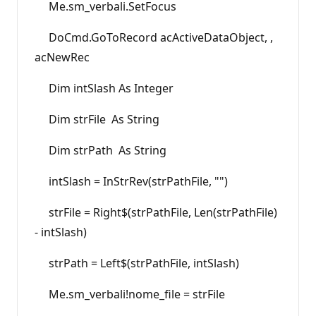
Me.sm_verbali.SetFocus
DoCmd.GoToRecord acActiveDataObject, ,
acNewRec
Dim intSlash As Integer
Dim strFile As String
Dim strPath As String
intSlash = InStrRev(strPathFile, "")
strFile = Right$(strPathFile, Len(strPathFile)
- intSlash)
strPath = Left$(strPathFile, intSlash)
Me.sm_verbali!nome_file = strFile