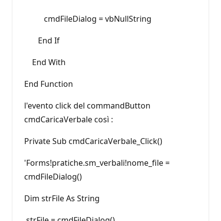
cmdFileDialog = vbNullString
End If
End With
End Function
l'evento click del commandButton
cmdCaricaVerbale così :
Private Sub cmdCaricaVerbale_Click()
'Forms!pratiche.sm_verbali!nome_file =
cmdFileDialog()
Dim strFile As String
strFile = cmdFileDialog()