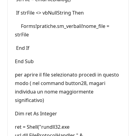
If strFile <> vbNullString Then
Forms!pratiche.sm_verbali!nome_file =
strFile
End If
End Sub
per aprire il file selezionato procedi in questo
modo ( nel command button28, magari
individua un nome maggiormente
significativo)
Dim ret As Integer
ret = Shell("rundll32.exe
url.dll,FileProtocolHandler " &