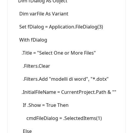
Dim fDialog As Object
Dim varFile As Variant
Set fDialog = Application.FileDialog(3)
With fDialog
.Title = "Select One or More Files"
.Filters.Clear
.Filters.Add "modelli di word", "*.dotx"
.InitialFileName = CurrentProject.Path & ""
If .Show = True Then
cmdFileDialog = .SelectedItems(1)
Else