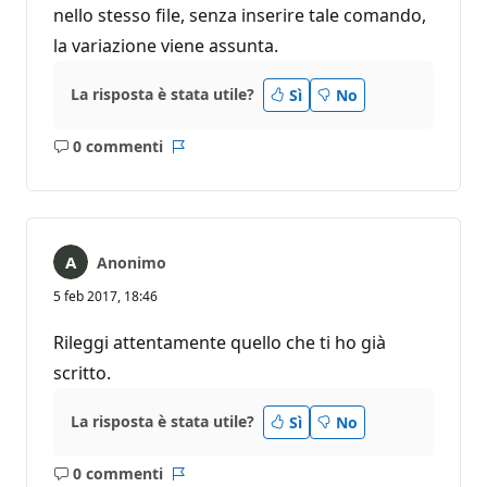
nello stesso file, senza inserire tale comando,
la variazione viene assunta.
La risposta è stata utile?
Sì
No
0 commenti
Nessun
Report
commento
Anonimo
5 feb 2017, 18:46
Rileggi attentamente quello che ti ho già
scritto.
La risposta è stata utile?
Sì
No
0 commenti
Nessun
Report