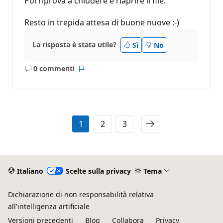
Poi riprova a chiudere e riaprire il file.
Resto in trepida attesa di buone nuove :-)
La risposta è stata utile?
Sì
No
0 commenti
Nessun
Report
commento
1
2
3
Italiano
Scelte sulla privacy
Tema
Dichiarazione di non responsabilità relativa
all'intelligenza artificiale
Versioni precedenti
Blog
Collabora
Privacy