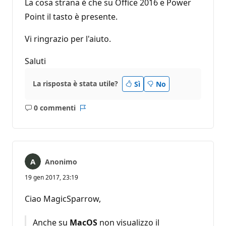
La cosa strana è che su Office 2016 e Power
Point il tasto è presente.
Vi ringrazio per l'aiuto.
Saluti
La risposta è stata utile?
Sì
No
0 commenti
Nessun
Report
commento
Anonimo
19 gen 2017, 23:19
Ciao MagicSparrow,
Anche su
MacOS
non visualizzo il