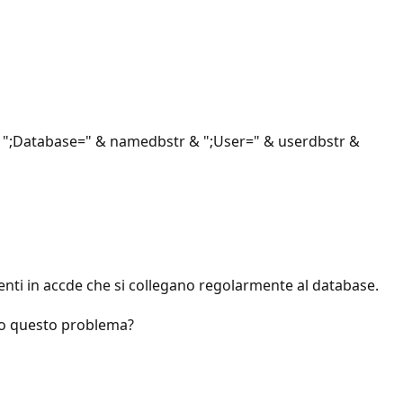
 ";Database=" & namedbstr & ";User=" & userdbstr &
nti in accde che si collegano regolarmente al database.
to questo problema?