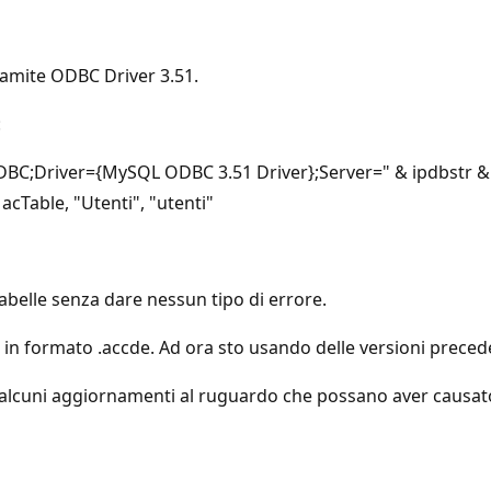
ramite ODBC Driver 3.51.
:
C;Driver={MySQL ODBC 3.51 Driver};Server=" & ipdbstr &
cTable, "Utenti", "utenti"
abelle senza dare nessun tipo di errore.
n formato .accde. Ad ora sto usando delle versioni precede
ti alcuni aggiornamenti al ruguardo che possano aver causa