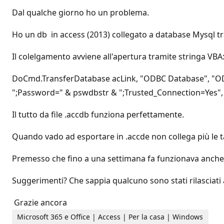
Dal qualche giorno ho un problema.
Ho un db in access (2013) collegato a database Mysql t
Il colelgamento avviene all'apertura tramite stringa VBA
DoCmd.TransferDatabase acLink, "ODBC Database", "ODB
";Password=" & pswdbstr & ";Trusted_Connection=Yes", a
Il tutto da file .accdb funziona perfettamente.
Quando vado ad esportare in .accde non collega più le t
Premesso che fino a una settimana fa funzionava anche i
Suggerimenti? Che sappia qualcuno sono stati rilascia
Grazie ancora
Microsoft 365 e Office | Access | Per la casa | Windows