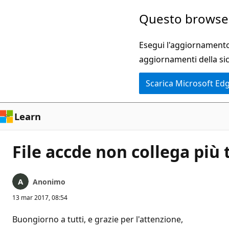
Ignora
Questo browser
e
passa
Esegui l'aggiornamento 
al
aggiornamenti della si
contenuto
Scarica Microsoft Ed
principale
Learn
File accde non collega più
Anonimo
13 mar 2017, 08:54
Buongiorno a tutti, e grazie per l'attenzione,