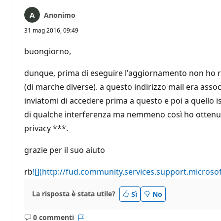
Anonimo
31 mag 2016, 09:49
buongiorno,
dunque, prima di eseguire l'aggiornamento non ho ris
(di marche diverse). a questo indirizzo mail era ass
inviatomi di accedere prima a questo e poi a quello i
di qualche interferenza ma nemmeno così ho ottenuto a
privacy ***.
grazie per il suo aiuto
rb
![](http://fud.community.services.support.micro
La risposta è stata utile?
Sì
No
0 commenti