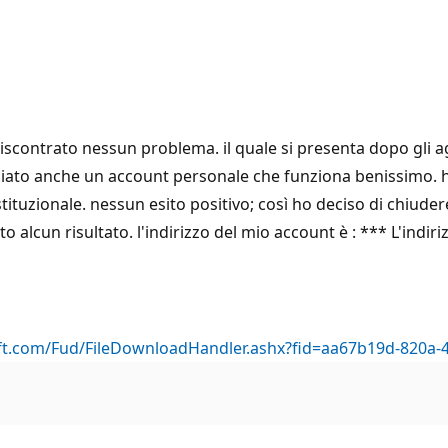
contrato nessun problema. il quale si presenta dopo gli ag
ociato anche un account personale che funziona benissimo. 
stituzionale. nessun esito positivo; così ho deciso di chiud
lcun risultato. l'indirizzo del mio account è : *** L'indiri
soft.com/Fud/FileDownloadHandler.ashx?fid=aa67b19d-820a