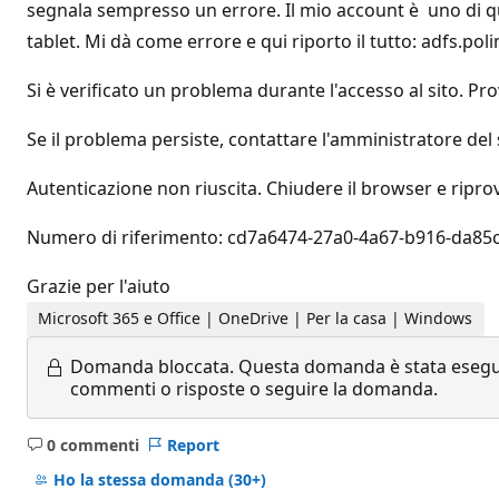
segnala sempresso un errore. Il mio account è uno di que
tablet. Mi dà come errore e qui riporto il tutto: adfs.polim
Si è verificato un problema durante l'accesso al sito. Pr
Se il problema persiste, contattare l'amministratore del s
Autenticazione non riuscita. Chiudere il browser e ripro
Numero di riferimento: cd7a6474-27a0-4a67-b916-da85
Grazie per l'aiuto
Microsoft 365 e Office | OneDrive | Per la casa | Windows
Domanda bloccata.
Questa domanda è stata eseguit
commenti o risposte o seguire la domanda.
0 commenti
Report
Nessun
commento
Ho la stessa domanda
(30+)