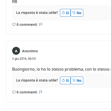
RB
La risposta è stata utile?
Sì
No
0 commenti
Nessun
Report
commento
Anonimo
2 giu 2016, 06:53
Buongiorno, io ho lo stesso problema, con lo stesso c
La risposta è stata utile?
Sì
No
0 commenti
Nessun
Report
commento