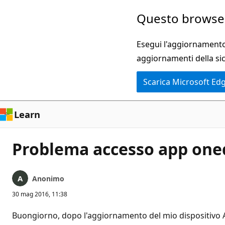
Ignora
Questo browser
e
passa
Esegui l'aggiornamento 
al
aggiornamenti della si
contenuto
Scarica Microsoft Ed
principale
Learn
Problema accesso app one
Anonimo
30 mag 2016, 11:38
Buongiorno, dopo l'aggiornamento del mio dispositivo A