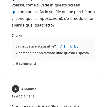
volessi, come si vede in questo screen
qui
(non posso farlo sul file online perché non
ci sono quelle impostazioni), c'è il modo di far
sparire quel quadretto?
Grazie
La risposta è stata utile?
Sì
No
7 persone hanno trovato utile questa risposta.
0 commenti
Nessun
Report
commento
Anonimo
1 set 2016, 12:12
Non posso caricare il file per via delle