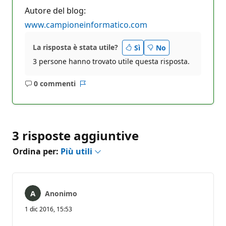
Autore del blog:
www.campioneinformatico.com
La risposta è stata utile?
Sì
No
3 persone hanno trovato utile questa risposta.
0 commenti
Nessun
Report
commento
3 risposte aggiuntive
Ordina per:
Più utili
Anonimo
1 dic 2016, 15:53