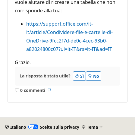
vuole aiutare di ricreare una tabella che non
corrisponde alla tua:
https://support.office.com/it-
it/article/Condividere-file-e-cartelle-di-
OneDrive-9fcc2f7d-de0c-4cec-93b0-
a82024800c07?ui=it-IT&rs=it-IT&ad=IT
Grazie.
La risposta è stata utile?
Sì
No
0 commenti
Nessun
Report
commento
Italiano
Scelte sulla privacy
Tema