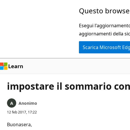
Ignora
Questo browser
e
passa
Esegui l'aggiornamento 
al
aggiornamenti della si
contenuto
Scarica Microsoft Ed
principale
Learn
impostare il sommario con 
Anonimo
12 feb 2017, 17:22
Buonasera,