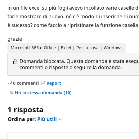
in un file excel su più fogli avevo incollato varie casell
farle mostrare di nuovo. né c'è modo di inserirne di nuove
è sucesso? come faccio a ripristinare la funzione casella 
grazie
Microsoft 365 e Office | Excel | Per la casa | Windows
Domanda bloccata.
Questa domanda è stata eseguit
commenti o risposte o seguire la domanda.
0 commenti
Report
Nessun
commento
Ho la stessa domanda
(10)
1 risposta
Ordina per:
Più utili