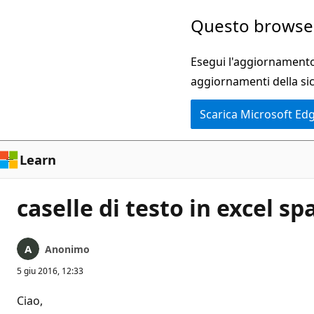
Ignora
Questo browser
e
passa
Esegui l'aggiornamento 
al
aggiornamenti della si
contenuto
Scarica Microsoft Ed
principale
Learn
caselle di testo in excel sp
Anonimo
5 giu 2016, 12:33
Ciao,