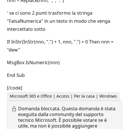
nnn = Replace(nnn, ",", ".")
' se ci sono 2 punti trasformo la stringa
"FalsaNumerica" in un testo in modo che venga
intercettato sotto
If InStr(InStr(nnn, ".") + 1, nnn, ".") > 0 Then nnn =
"dew"
MsgBox IsNumeric(nnn)
End Sub
[/code]
Microsoft 365 e Office | Access | Per la casa | Windows
Domanda bloccata.
Questa domanda è stata
eseguita dalla community del supporto
tecnico Microsoft. È possibile votare se è
utile, ma non è possibile aggiungere