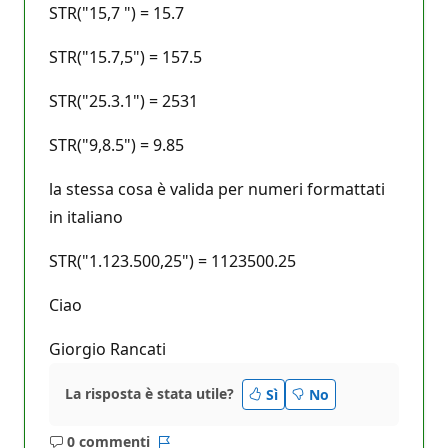
STR("15,7 ") = 15.7
STR("15.7,5") = 157.5
STR("25.3.1") = 2531
STR("9,8.5") = 9.85
la stessa cosa è valida per numeri formattati
in italiano
STR("1.123.500,25") = 1123500.25
Ciao
Giorgio Rancati
La risposta è stata utile?
Sì
No
0 commenti