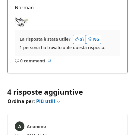
Norman
La risposta è stata utile?
Sì
No
1 persona ha trovato utile questa risposta.
0 commenti
Nessun
Report
commento
4 risposte aggiuntive
Ordina per:
Più utili
Anonimo