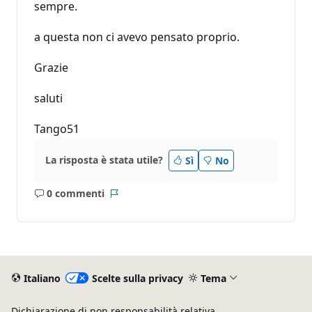
sempre.
a questa non ci avevo pensato proprio.
Grazie
saluti
Tango51
La risposta è stata utile?
Sì
No
0 commenti
Nessun
Report
commento
Italiano
Scelte sulla privacy
Tema
Dichiarazione di non responsabilità relativa