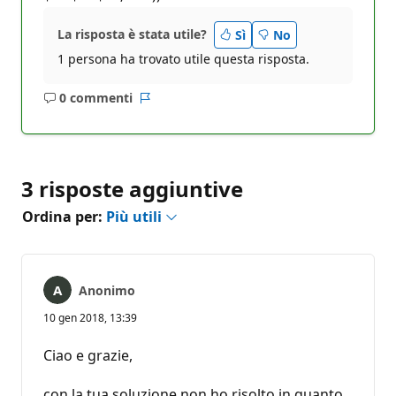
La risposta è stata utile?
Sì
No
1 persona ha trovato utile questa risposta.
0 commenti
Nessun
Report
commento
3 risposte aggiuntive
Ordina per:
Più utili
Anonimo
10 gen 2018, 13:39
Ciao e grazie,
con la tua soluzione non ho risolto in quanto