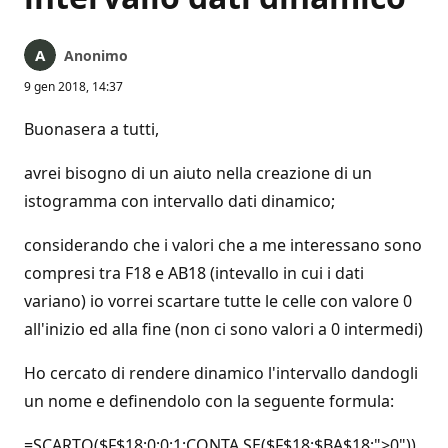
Anonimo
9 gen 2018, 14:37
Buonasera a tutti,
avrei bisogno di un aiuto nella creazione di un
istogramma con intervallo dati dinamico;
considerando che i valori che a me interessano sono
compresi tra F18 e AB18 (intevallo in cui i dati
variano) io vorrei scartare tutte le celle con valore 0
all'inizio ed alla fine (non ci sono valori a 0 intermedi)
Ho cercato di rendere dinamico l'intervallo dandogli
un nome e definendolo con la seguente formula:
=SCARTO($F$18;0;0;1;CONTA.SE($F$18:$BA$18;">0"))