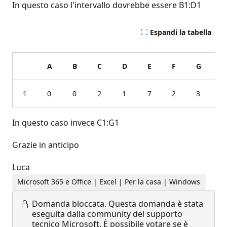
In questo caso l'intervallo dovrebbe essere B1:D1
Espandi la tabella
A
B
C
D
E
F
G
H
1
0
0
2
1
7
2
3
0
In questo caso invece C1:G1
Grazie in anticipo
Luca
Microsoft 365 e Office | Excel | Per la casa | Windows
Domanda bloccata.
Questa domanda è stata
eseguita dalla community del supporto
tecnico Microsoft. È possibile votare se è