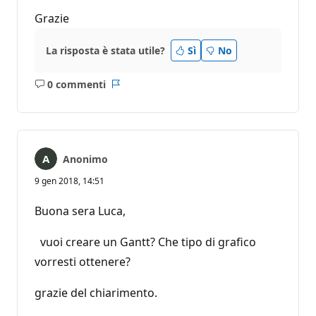
Grazie
La risposta è stata utile?
Sì
No
0 commenti
Nessun
Report
commento
Anonimo
9 gen 2018, 14:51
Buona sera Luca,
vuoi creare un Gantt? Che tipo di grafico
vorresti ottenere?
grazie del chiarimento.