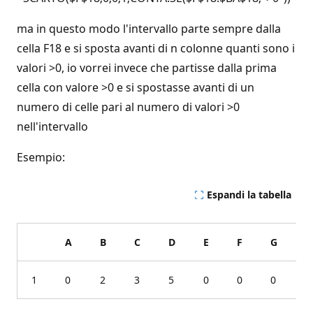
ma in questo modo l'intervallo parte sempre dalla
cella F18 e si sposta avanti di n colonne quanti sono i
valori >0, io vorrei invece che partisse dalla prima
cella con valore >0 e si spostasse avanti di un
numero di celle pari al numero di valori >0
nell'intervallo
Esempio:
Espandi la tabella
A
B
C
D
E
F
G
H
1
0
2
3
5
0
0
0
0