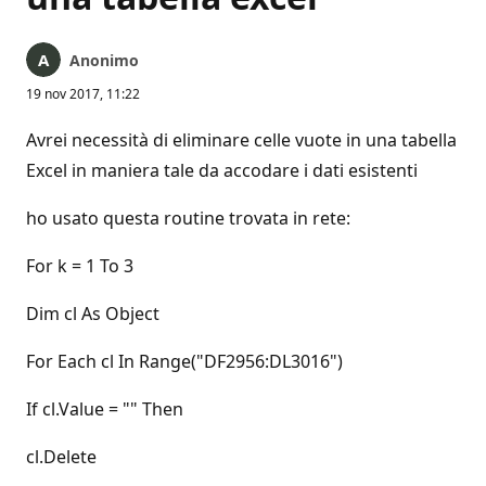
Anonimo
19 nov 2017, 11:22
Avrei necessità di eliminare celle vuote in una tabella
Excel in maniera tale da accodare i dati esistenti
ho usato questa routine trovata in rete:
For k = 1 To 3
Dim cl As Object
For Each cl In Range("DF2956:DL3016")
If cl.Value = "" Then
cl.Delete