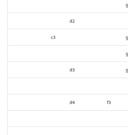
g5
d2
c3
g6
g7
d3
g8
d4
f3