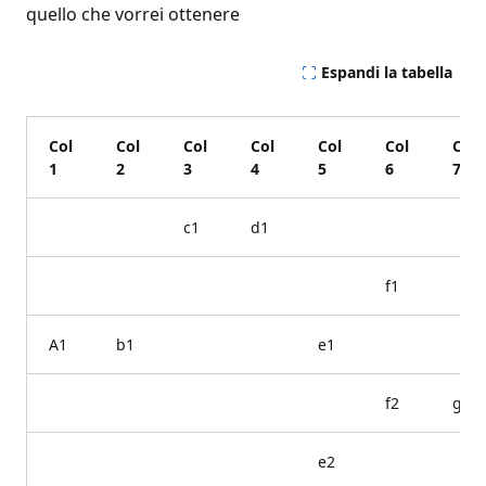
quello che vorrei ottenere
Espandi la tabella
Col
Col
Col
Col
Col
Col
Col
1
2
3
4
5
6
7
c1
d1
f1
A1
b1
e1
f2
g1
e2