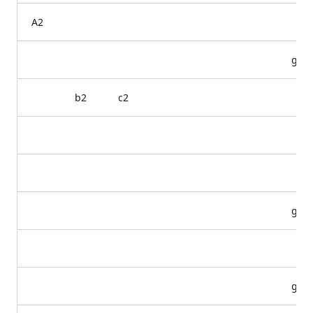
A2
g2
b2
c2
g3
g4