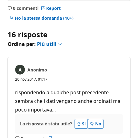
0 commenti
Report
Nessun
commento
Ho la stessa domanda
(10+)
16 risposte
Ordina per:
Più utili
Anonimo
20 nov 2017, 01:17
rispondendo a qualche post precedente
sembra che i dati vengano anche ordinati ma
poco importava...
La risposta è stata utile?
Sì
No