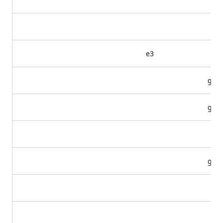
e3
g9
g10
g11