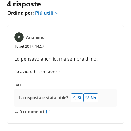
4 risposte
Ordina per:
Più utili
Anonimo
18 set 2017, 14:57
Lo pensavo anch'io, ma sembra di no.
Grazie e buon lavoro
Ivo
La risposta è stata utile?
Sì
No
0 commenti
Nessun
Report
commento