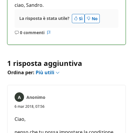
ciao, Sandro.
La risposta è stata utile?
Sì
No
0 commenti
Nessun
Report
commento
1 risposta aggiuntiva
Ordina per:
Più utili
Anonimo
6 mar 2018, 07:56
Ciao,
penso che tu possa impostare la condizione