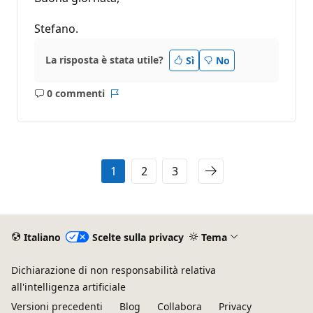
Stefano.
La risposta è stata utile?
Sì
No
0 commenti
Nessun
Report
commento
1
2
3
Italiano
Scelte sulla privacy
Tema
Dichiarazione di non responsabilità relativa
all'intelligenza artificiale
Versioni precedenti
Blog
Collabora
Privacy