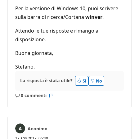
Per la versione di Windows 10, puoi scrivere
sulla barra di ricerca/Cortana
winver
.
Attendo le tue risposte e rimango a
disposizione.
Buona giornata,
Stefano.
La risposta è stata utile?
Sì
No
0 commenti
Nessun
Report
commento
Anonimo
17 ago 2017, 06:40