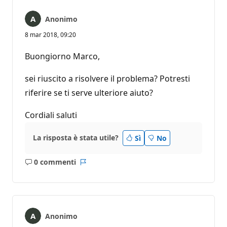
Anonimo
8 mar 2018, 09:20
Buongiorno Marco,
sei riuscito a risolvere il problema? Potresti
riferire se ti serve ulteriore aiuto?
Cordiali saluti
La risposta è stata utile?
Sì
No
0 commenti
Nessun
Report
commento
Anonimo