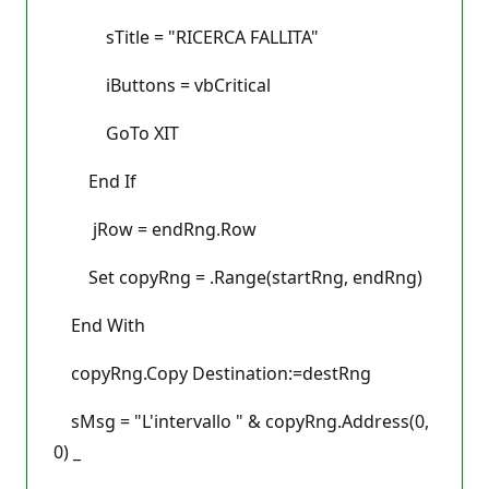
sTitle = "RICERCA FALLITA"
iButtons = vbCritical
GoTo XIT
End If
jRow = endRng.Row
Set copyRng = .Range(startRng, endRng)
End With
copyRng.Copy Destination:=destRng
sMsg = "L'intervallo " & copyRng.Address(0,
0) _