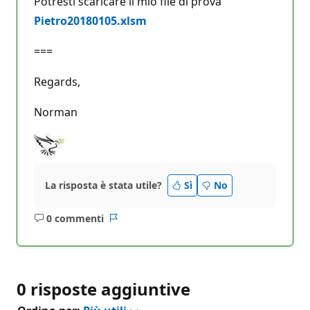
Potresti scaricare il mio file di prova
Pietro20180105.xlsm
===
Regards,
Norman
La risposta è stata utile?
Sì
No
0 commenti
Nessun
Report
commento
0 risposte aggiuntive