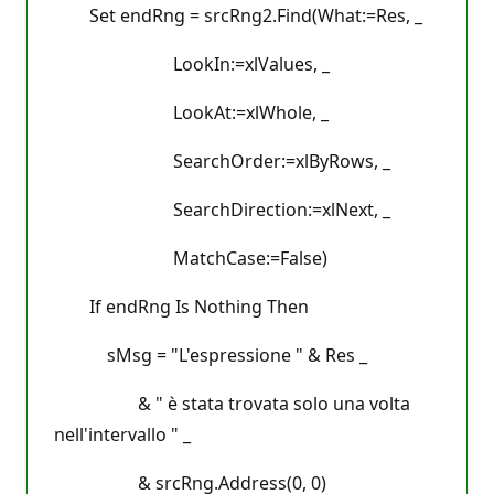
Set endRng = srcRng2.Find(What:=Res, _
LookIn:=xlValues, _
LookAt:=xlWhole, _
SearchOrder:=xlByRows, _
SearchDirection:=xlNext, _
MatchCase:=False)
If endRng Is Nothing Then
sMsg = "L'espressione " & Res _
& " è stata trovata solo una volta
nell'intervallo " _
& srcRng.Address(0, 0)