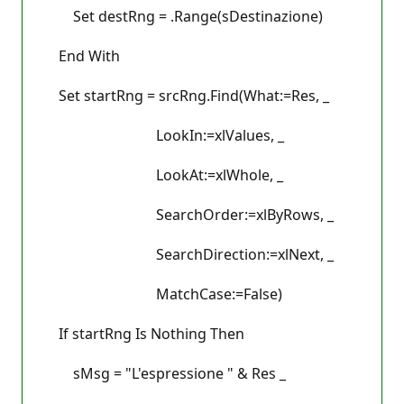
Set destRng = .Range(sDestinazione)
End With
Set startRng = srcRng.Find(What:=Res, _
LookIn:=xlValues, _
LookAt:=xlWhole, _
SearchOrder:=xlByRows, _
SearchDirection:=xlNext, _
MatchCase:=False)
If startRng Is Nothing Then
sMsg = "L'espressione " & Res _