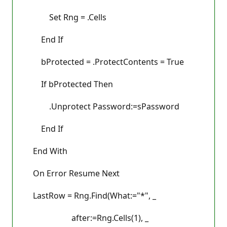
Set Rng = .Cells
End If
bProtected = .ProtectContents = True
If bProtected Then
.Unprotect Password:=sPassword
End If
End With
On Error Resume Next
LastRow = Rng.Find(What:="*", _
after:=Rng.Cells(1), _