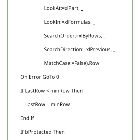
LookAt:=xlPart, _
LookIn:=xlFormulas, _
SearchOrder:=xlByRows, _
SearchDirection:=xlPrevious, _
MatchCase:=False).Row
On Error GoTo 0
If LastRow < minRow Then
LastRow = minRow
End If
If bProtected Then