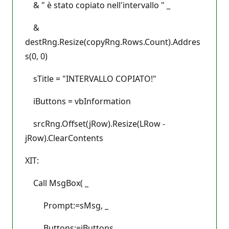
& " è stato copiato nell'intervallo " _
&
destRng.Resize(copyRng.Rows.Count).Addres
s(0, 0)
sTitle = "INTERVALLO COPIATO!"
iButtons = vbInformation
srcRng.Offset(jRow).Resize(LRow -
jRow).ClearContents
XIT:
Call MsgBox( _
Prompt:=sMsg, _
Buttons:=iButtons, _