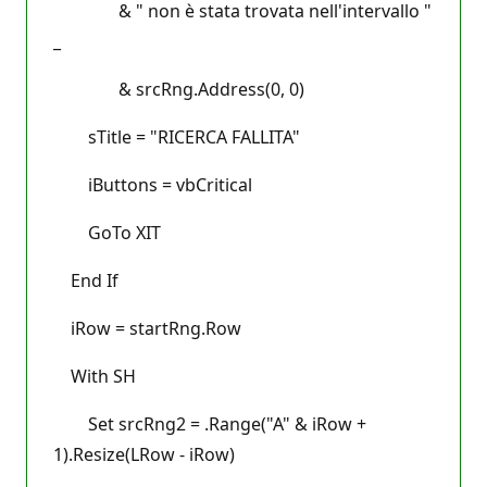
& " non è stata trovata nell'intervallo "
_
& srcRng.Address(0, 0)
sTitle = "RICERCA FALLITA"
iButtons = vbCritical
GoTo XIT
End If
iRow = startRng.Row
With SH
Set srcRng2 = .Range("A" & iRow +
1).Resize(LRow - iRow)