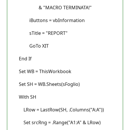
& "MACRO TERMINATA!"
iButtons = vbInformation
sTitle = "REPORT"
GoTo XIT
End If
Set WB = ThisWorkbook
Set SH = WB.Sheets(sFoglio)
With SH
LRow = LastRow(SH, .Columns("A:A"))
Set srcRng = .Range("A1:A" & LRow)