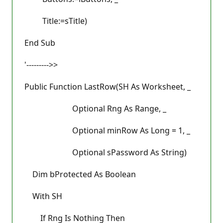
Title:=sTitle)
End Sub
'--------->>
Public Function LastRow(SH As Worksheet, _
Optional Rng As Range, _
Optional minRow As Long = 1, _
Optional sPassword As String)
Dim bProtected As Boolean
With SH
If Rng Is Nothing Then