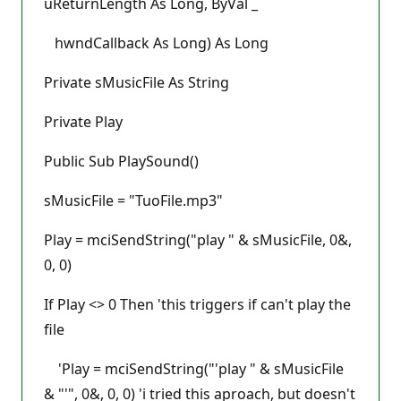
uReturnLength As Long, ByVal _
hwndCallback As Long) As Long
Private sMusicFile As String
Private Play
Public Sub PlaySound()
sMusicFile = "TuoFile.mp3"
Play = mciSendString("play " & sMusicFile, 0&,
0, 0)
If Play <> 0 Then 'this triggers if can't play the
file
'Play = mciSendString("'play " & sMusicFile
& "'", 0&, 0, 0) 'i tried this aproach, but doesn't