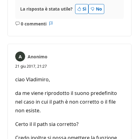
La risposta è stata utile?
Sì
No
0 commenti
Nessun
Report
commento
Anonimo
21 giu 2017, 21:27
ciao Vladimiro,
da me viene riprodotto il suono predefinito
nel caso in cui il path è non corretto o il file
non esiste.
Certo il il path sia corretto?
Credo inoltre si possa omettere la funzione