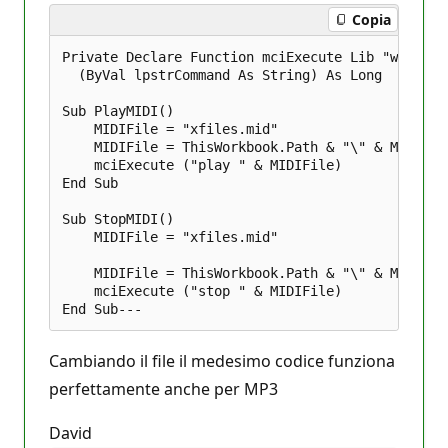
Copia
Private Declare Function mciExecute Lib "winmm.dl
  (ByVal lpstrCommand As String) As Long

Sub PlayMIDI()

    MIDIFile = "xfiles.mid"

    MIDIFile = ThisWorkbook.Path & "\" & MIDIFile
    mciExecute ("play " & MIDIFile)

End Sub

Sub StopMIDI()

    MIDIFile = "xfiles.mid"

    MIDIFile = ThisWorkbook.Path & "\" & MIDIFile
    mciExecute ("stop " & MIDIFile)

Cambiando il file il medesimo codice funziona
perfettamente anche per MP3
David