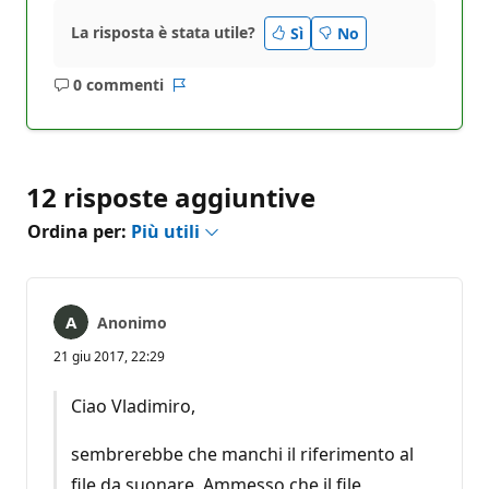
La risposta è stata utile?
Sì
No
0 commenti
Nessun
Report
commento
12 risposte aggiuntive
Ordina per:
Più utili
Anonimo
21 giu 2017, 22:29
Ciao Vladimiro,
sembrerebbe che manchi il riferimento al
file da suonare. Ammesso che il file