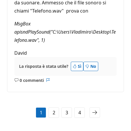
da suonare. Ammesso che il file sonoro si
chiami "Telefono.wav" prova con
MsgBox
apisndPlaySound("C:\Users\Vladimiro\Desktop\Te
lefono.wav", 1)
David
La risposta è stata utile?
Sì
No
0 commenti
Nessun
Report
commento
1
2
3
4