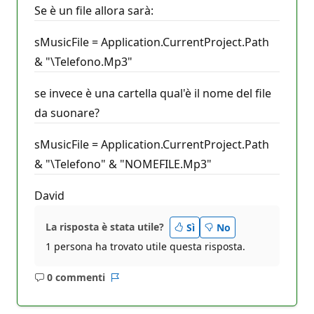
Se è un file allora sarà:
sMusicFile = Application.CurrentProject.Path
& "\Telefono.Mp3"
se invece è una cartella qual'è il nome del file
da suonare?
sMusicFile = Application.CurrentProject.Path
& "\Telefono" & "NOMEFILE.Mp3"
David
La risposta è stata utile?
Sì
No
1 persona ha trovato utile questa risposta.
0 commenti
Nessun
Report
commento