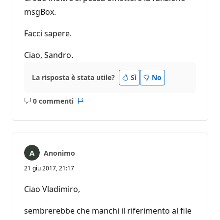
msgBox.
Facci sapere.
Ciao, Sandro.
La risposta è stata utile?
Sì
No
0 commenti
Nessun
Report
commento
Anonimo
21 giu 2017, 21:17
Ciao Vladimiro,
sembrerebbe che manchi il riferimento al file