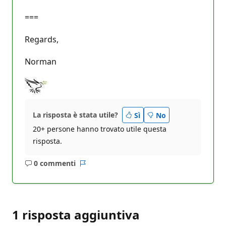
===
Regards,
Norman
La risposta è stata utile?
Sì
No
20+ persone hanno trovato utile questa
risposta.
0 commenti
Nessun
Report
commento
1 risposta aggiuntiva