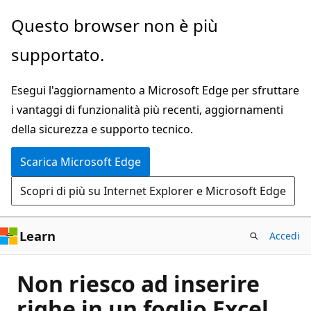
Ignora
Questo browser non è più
e
supportato.
passa
al
Esegui l'aggiornamento a Microsoft Edge per sfruttare
contenuto
i vantaggi di funzionalità più recenti, aggiornamenti
principale
della sicurezza e supporto tecnico.
Scarica Microsoft Edge
Scopri di più su Internet Explorer e Microsoft Edge
Learn
Accedi
Non riesco ad inserire
righe in un foglio Excel