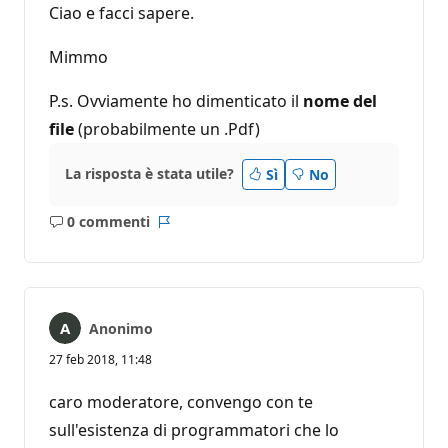
Ciao e facci sapere.
Mimmo
P.s. Ovviamente ho dimenticato il
nome del
file
(probabilmente un .Pdf)
La risposta è stata utile?
Sì
No
0 commenti
Nessun
Report
commento
Anonimo
27 feb 2018, 11:48
caro moderatore, convengo con te
sull'esistenza di programmatori che lo