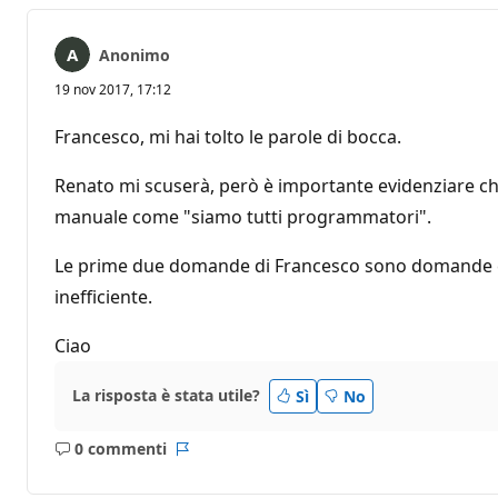
Anonimo
19 nov 2017, 17:12
Francesco, mi hai tolto le parole di bocca.
Renato mi scuserà, però è importante evidenziare che
manuale come "siamo tutti programmatori".
Le prime due domande di Francesco sono domande chia
inefficiente.
Ciao
La risposta è stata utile?
Sì
No
0 commenti
Nessun
Report
commento