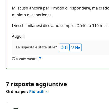
Mi scuso ancora per il modo di rispondere, ma credo 
minimo di esperienza.
I vecchi milanesi dicevano sempre: Ofelé fa 'l tò mest
Auguri.
La risposta è stata utile?
Sì
No
0 commenti
Nessun
Report
commento
7 risposte aggiuntive
Ordina per:
Più utili