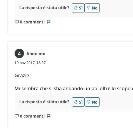
La risposta è stata utile?
Sì
No
0 commenti
Nessun
Report
commento
Anonimo
19 nov 2017, 18:07
Grazie !
Mi sembra che si stia andando un po' oltre lo scopo di
La risposta è stata utile?
Sì
No
0 commenti
Nessun
Report
commento