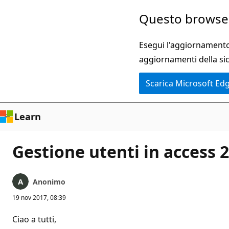
Ignora
Questo browser
e
passa
Esegui l'aggiornamento 
al
aggiornamenti della si
contenuto
Scarica Microsoft Ed
principale
Learn
Gestione utenti in access 
Anonimo
19 nov 2017, 08:39
Ciao a tutti,