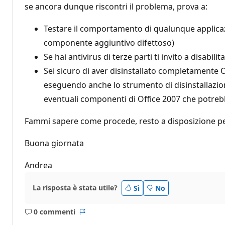
se ancora dunque riscontri il problema, prova a:
Testare il comportamento di qualunque applicaz
componente aggiuntivo difettoso)
Se hai antivirus di terze parti ti invito a disab
Sei sicuro di aver disinstallato completamente Of
eseguendo anche lo strumento di disinstallazi
eventuali componenti di Office 2007 che potreb
Fammi sapere come procede, resto a disposizione pe
Buona giornata
Andrea
La risposta è stata utile?
Sì
No
0 commenti
Nessun
Report