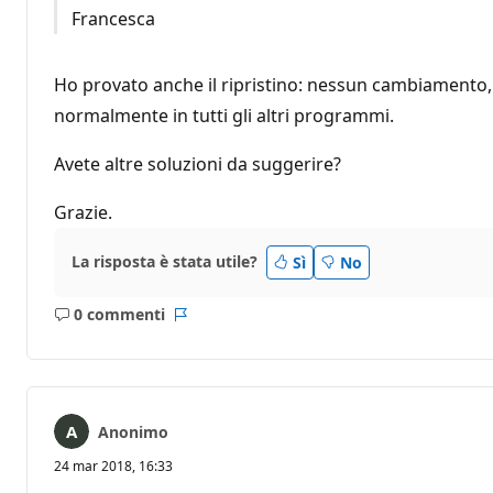
Francesca
Ho provato anche il ripristino: nessun cambiamento, 
normalmente in tutti gli altri programmi.
Avete altre soluzioni da suggerire?
Grazie.
La risposta è stata utile?
Sì
No
0 commenti
Nessun
Report
commento
Anonimo
24 mar 2018, 16:33