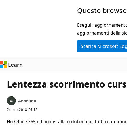
Ignora
Questo browser
e
passa
Esegui l'aggiornamento 
al
aggiornamenti della si
contenuto
Scarica Microsoft Ed
principale
Learn
Lentezza scorrimento curso
Anonimo
24 mar 2018, 01:12
Ho Office 365 ed ho installato dul mio pc tutti i componen