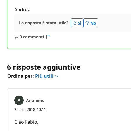
Andrea
La risposta è stata utile?
Sì
No
0 commenti
Nessun
Report
commento
6 risposte aggiuntive
Ordina per:
Più utili
Anonimo
25 mar 2018, 10:11
Ciao Fabio,