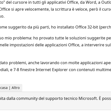
” del cursore in tutti gli applicativi Office, da Word, a Ou
, Office si apre velocemente, la scrittura è veloce, però il 
oso.
me suggerito da più parti, ho installato Office 32-bit (perc
sso mio problema: ho provato tutte le soluzioni suggerite p
nelle impostazioni delle applicazioni Office, a interverire sul
dato problemi, anche lavorando con molte applicazioni aperte
iali, e 7-8 finestre Internet Explorer con contenuti multimed
 casa | Altro
a dalla community del supporto tecnico Microsoft. È possib