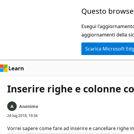
Ignora
Questo browser
e
passa
Esegui l'aggiornamento 
al
aggiornamenti della si
contenuto
Scarica Microsoft Ed
principale
Learn
Inserire righe e colonne co
Anonimo
24 lug 2018, 19:36
Vorrei sapere come fare ad inserire e cancellare righe i