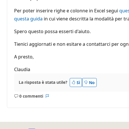
Per poter inserire righe e colonne in Excel segui
ques
questa guida
in cui viene descritta la modalità per t
Spero questo possa esserti d'aiuto.
Tienici aggiornati e non esitare a contattarci per o
A presto,
Claudia
La risposta è stata utile?
Sì
No
0 commenti
Nessun
Report
commento