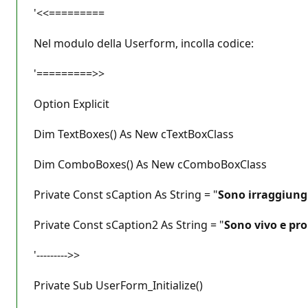
'<<=========
Nel modulo della Userform, incolla codice:
'=========>>
Option Explicit
Dim TextBoxes() As New cTextBoxClass
Dim ComboBoxes() As New cComboBoxClass
Private Const sCaption As String = "
Sono irraggiungi
Private Const sCaption2 As String = "
Sono vivo e pro
'--------->>
Private Sub UserForm_Initialize()