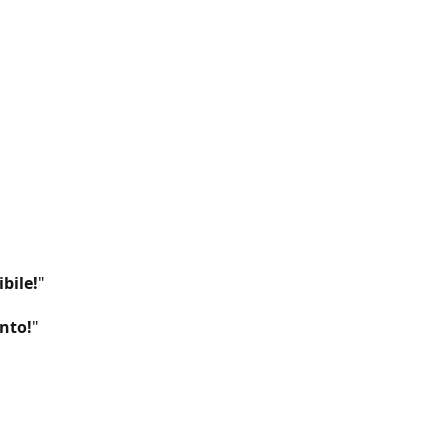
bile!
"
nto!
"