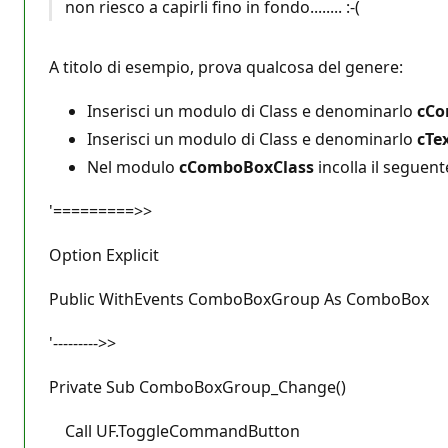
non riesco a capirli fino in fondo........ :-(
A titolo di esempio, prova qualcosa del genere:
Inserisci un modulo di Class e denominarlo
cCo
Inserisci un modulo di Class e denominarlo
cTe
Nel modulo
cComboBoxClass
incolla il seguent
'=========>>
Option Explicit
Public WithEvents ComboBoxGroup As ComboBox
'--------->>
Private Sub ComboBoxGroup_Change()
Call UF.ToggleCommandButton