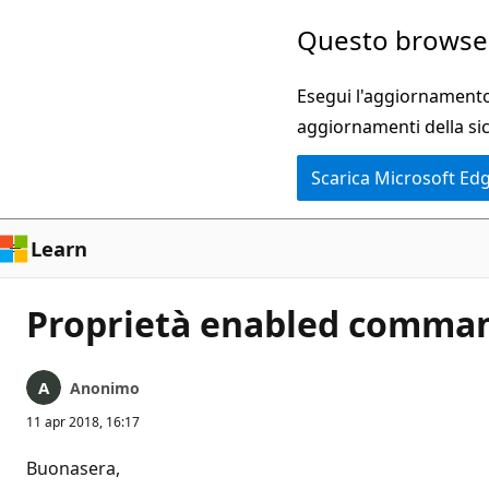
Ignora
Questo browser
e
passa
Esegui l'aggiornamento 
al
aggiornamenti della si
contenuto
Scarica Microsoft Ed
principale
Learn
Proprietà enabled comma
Anonimo
11 apr 2018, 16:17
Buonasera,