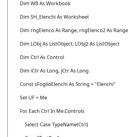
Dim WB As Workbook
Dim SH_Elenchi As Worksheet
Dim rngElenco As Range, rngElenco2 As Range
Dim LObj As ListObject, LObj2 As ListObject
Dim Ctrl As Control
Dim iCtr As Long, jCtr As Long
Const sFoglioElenchi As String = "Elenchi"
Set UF = Me
For Each Ctrl In Me.Controls
Select Case TypeName(Ctrl)