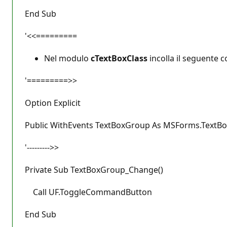
End Sub
'<<=========
Nel modulo
cTextBoxClass
incolla il seguente c
'=========>>
Option Explicit
Public WithEvents TextBoxGroup As MSForms.TextBo
'--------->>
Private Sub TextBoxGroup_Change()
Call UF.ToggleCommandButton
End Sub