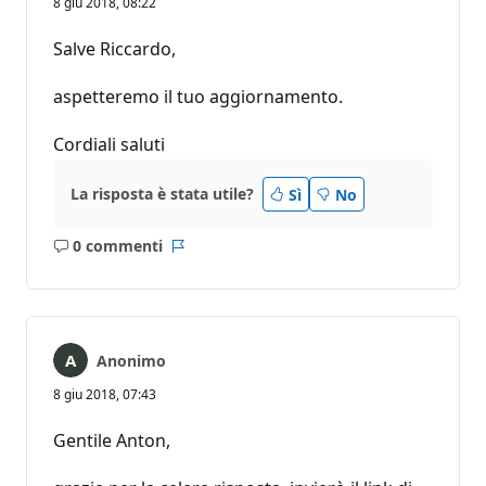
8 giu 2018, 08:22
Salve Riccardo,
aspetteremo il tuo aggiornamento.
Cordiali saluti
La risposta è stata utile?
Sì
No
0 commenti
Nessun
Report
commento
Anonimo
8 giu 2018, 07:43
Gentile Anton,