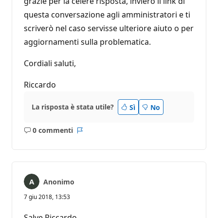
grazie per la celere risposta, invierò il link di
questa conversazione agli amministratori e ti
scriverò nel caso servisse ulteriore aiuto o per
aggiornamenti sulla problematica.
Cordiali saluti,
Riccardo
La risposta è stata utile?
Sì
No
0 commenti
Nessun
Report
commento
Anonimo
7 giu 2018, 13:53
Salve Riccardo,