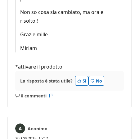
Non so cosa sia cambiato, ma ora e
risolto!!
Grazie mille
Miriam
*attivare il prodotto
La risposta è stata utile?
Sì
No
0 commenti
Nessun
Report
commento
Anonimo
20 ago 2018, 15:12