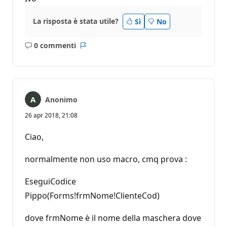
La risposta è stata utile?
Sì
No
0 commenti
Nessun
Report
commento
Anonimo
26 apr 2018, 21:08
Ciao,
normalmente non uso macro, cmq prova :
EseguiCodice
Pippo(Forms!frmNome!ClienteCod)
dove frmNome è il nome della maschera dove