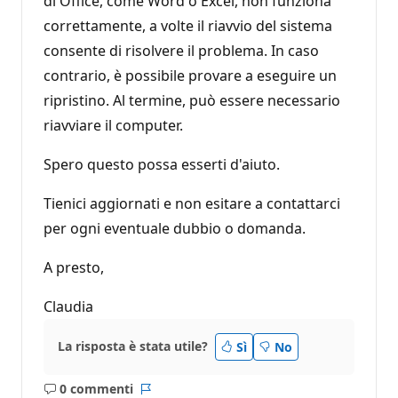
di Office, come Word o Excel, non funziona
correttamente, a volte il riavvio del sistema
consente di risolvere il problema. In caso
contrario, è possibile provare a eseguire un
ripristino. Al termine, può essere necessario
riavviare il computer.
Spero questo possa esserti d'aiuto.
Tienici aggiornati e non esitare a contattarci
per ogni eventuale dubbio o domanda.
A presto,
Claudia
La risposta è stata utile?
Sì
No
0 commenti
Nessun
Report