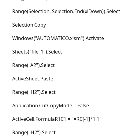
Range(Selection, Selection.End(xlDown)).Select
Selection.Copy
Windows("AUTOMATICO.xlsm").Activate
Sheets("file_1").Select
Range("A2").Select
ActiveSheet.Paste
Range("H2").Select
Application.CutCopyMode = False
ActiveCell.FormulaR1C1 = "=RC[-1]*1.1"
Range("H2").Select