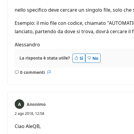
nello specifico deve cercare un singolo file, solo che 
Esempio: il mio file con codice, chiamato "AUTOMATIC
lanciato, partendo da dove si trova, dovrà cercare il fi
Alessandro
La risposta è stata utile?
Sì
No
0 commenti
Nessun
Report
commento
Anonimo
2 ago 2018, 12:58
Ciao AleQB,