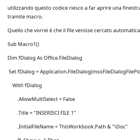
utilizzando questo codice riesco a far aprire una finestra
tramite macro.
Quello che vorrei è che il file venisse cercato automatica
Sub Macro1()
Dim fDialog As Office.FileDialog
Set fDialog = Application.FileDialog(msoFileDialogFilePi
With fDialog
.AllowMultiSelect = False
.Title = "INSERISCI FILE 1"
.InitialFileName = ThisWorkbook.Path & "\Doc"