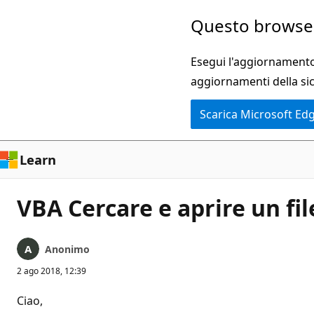
Ignora
Questo browser
e
passa
Esegui l'aggiornamento 
al
aggiornamenti della si
contenuto
Scarica Microsoft Ed
principale
Learn
VBA Cercare e aprire un fi
Anonimo
2 ago 2018, 12:39
Ciao,