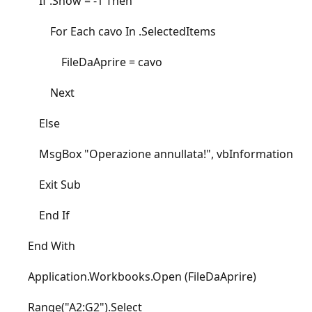
If .Show = -1 Then
For Each cavo In .SelectedItems
FileDaAprire = cavo
Next
Else
MsgBox "Operazione annullata!", vbInformation
Exit Sub
End If
End With
Application.Workbooks.Open (FileDaAprire)
Range("A2:G2").Select