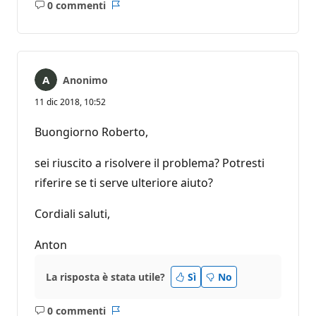
0 commenti
Nessun
Report
commento
Anonimo
11 dic 2018, 10:52
Buongiorno Roberto,
sei riuscito a risolvere il problema? Potresti
riferire se ti serve ulteriore aiuto?
Cordiali saluti,
Anton
La risposta è stata utile?
Sì
No
0 commenti