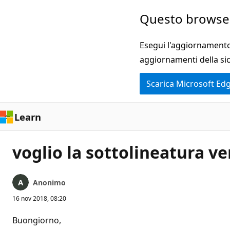
Ignora
Questo browser
e
passa
Esegui l'aggiornamento 
al
aggiornamenti della si
contenuto
Scarica Microsoft Ed
principale
Learn
voglio la sottolineatura v
Anonimo
16 nov 2018, 08:20
Buongiorno,