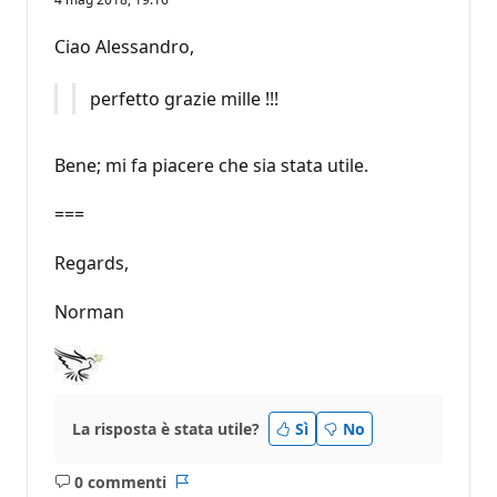
Ciao Alessandro,
perfetto grazie mille !!!
Bene; mi fa piacere che sia stata utile.
===
Regards,
Norman
La risposta è stata utile?
Sì
No
0 commenti
Nessun
Report