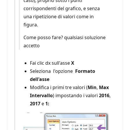
caso), proprio sotto i punti
corrispondenti del grafico, e senza
una ripetizione di valori come in
figura.
Come posso fare? qualsiasi soluzione
accetto
Fai clic dx sull'asse
X
Seleziona l'opzione
Formato
dell'asse
Modifica i primi tre valori (
Min
,
Max
Intervallo
) impostando i valori
2016
,
2017
e
1: