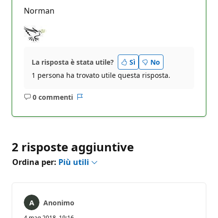
Norman
La risposta è stata utile?
Sì
No
1 persona ha trovato utile questa risposta.
0 commenti
Nessun
Report
commento
2 risposte aggiuntive
Ordina per:
Più utili
Anonimo
4 mag 2018, 19:16