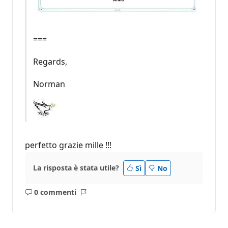
===
Regards,
Norman
perfetto grazie mille !!!
La risposta è stata utile?
Sì
No
0 commenti
Nessun
Report
commento