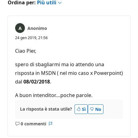
Ordina per:
Più utili
Anonimo
24 gen 2019, 21:56
Ciao Pier,
spero di sbagliarmi ma io attendo una
risposta in MSDN ( nel mio caso x Powerpoint)
dal
08/02/2018
.
A buon intenditor....poche parole.
La risposta è stata utile?
Sì
No
0 commenti
Nessun
Report
commento