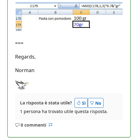
===
Regards,
Norman
La risposta è stata utile?
Sì
No
1 persona ha trovato utile questa risposta.
0 commenti
Nessun
Report
commento