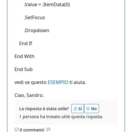
.Value = .ItemData(0)
.SetFocus
.Dropdown
End If
End With
End Sub
vedi se questo
ESEMPIO
ti aiuta.
Ciao, Sandro.
La risposta è stata utile?
Sì
No
1 persona ha trovato utile questa risposta.
0 commenti