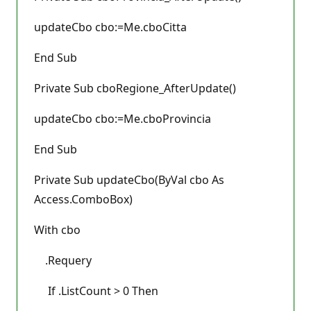
updateCbo cbo:=Me.cboCitta
End Sub
Private Sub cboRegione_AfterUpdate()
updateCbo cbo:=Me.cboProvincia
End Sub
Private Sub updateCbo(ByVal cbo As
Access.ComboBox)
With cbo
.Requery
If .ListCount > 0 Then