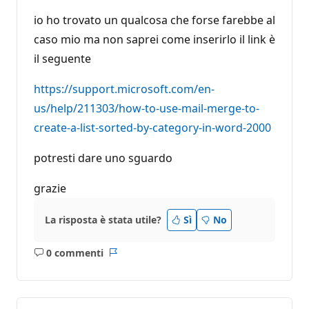
io ho trovato un qualcosa che forse farebbe al
caso mio ma non saprei come inserirlo il link è
il seguente
https://support.microsoft.com/en-
us/help/211303/how-to-use-mail-merge-to-
create-a-list-sorted-by-category-in-word-2000
potresti dare uno sguardo
grazie
La risposta è stata utile?
Sì
No
0 commenti
Nessun
Report
commento