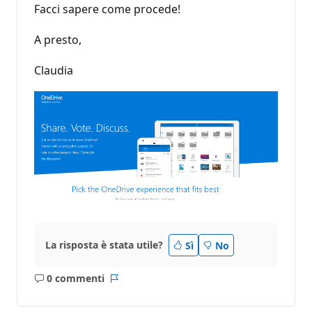
Facci sapere come procede!
A presto,
Claudia
La risposta è stata utile?
Sì
No
0 commenti
Nessun
Report
commento