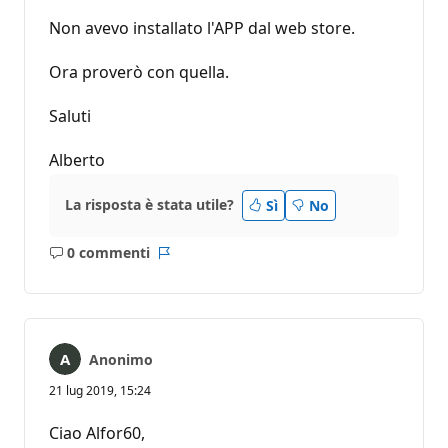
Non avevo installato l'APP dal web store.
Ora proverò con quella.
Saluti
Alberto
La risposta è stata utile?
Sì
No
0 commenti
Nessun
Report
commento
Anonimo
21 lug 2019, 15:24
Ciao Alfor60,