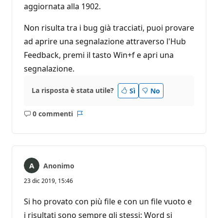
aggiornata alla 1902.
z
i
o
Non risulta tra i bug già tracciati, puoi provare
n
e
ad aprire una segnalazione attraverso l'Hub
Feedback, premi il tasto Win+f e apri una
segnalazione.
La risposta è stata utile?
Sì
No
0 commenti
Nessun
Report
commento
Anonimo
23 dic 2019, 15:46
Si ho provato con più file e con un file vuoto e
i risultati sono sempre gli stessi: Word si