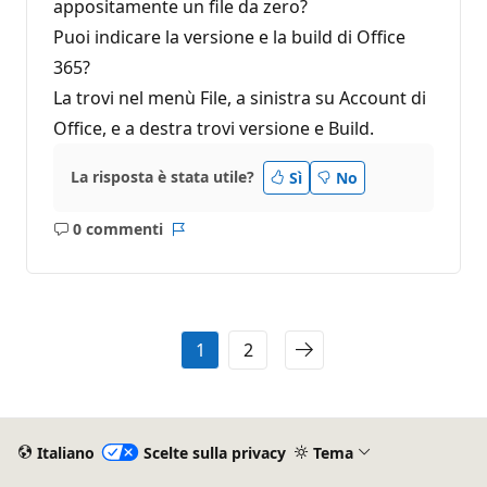
appositamente un file da zero?
u
t
Puoi indicare la versione e la build di Office
a
z
365?
i
o
La trovi nel menù File, a sinistra su Account di
n
e
Office, e a destra trovi versione e Build.
La risposta è stata utile?
Sì
No
0 commenti
Nessun
Report
commento
1
2
Italiano
Scelte sulla privacy
Tema