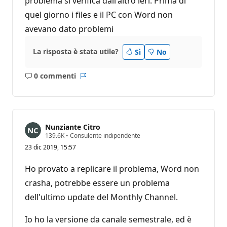
problema si verifica dall'altro ieri. Prima di
quel giorno i files e il PC con Word non
avevano dato problemi
La risposta è stata utile?
Sì
No
0 commenti
Nessun
Report
commento
Nunziante Citro
P
139.6K
•
Consulente indipendente
u
23 dic 2019, 15:57
n
t
i
Ho provato a replicare il problema, Word non
d
i
crasha, potrebbe essere un problema
r
dell'ultimo update del Monthly Channel.
e
p
u
Io ho la versione da canale semestrale, ed è
t
a