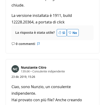
chiude.
La versione installata è 1911, build
12228.20364, a portata di click
La risposta è stata utile?
Sì
No
0 commenti
Nessun
Report
commento
Nunziante Citro
P
139.6K
•
Consulente indipendente
u
23 dic 2019, 15:26
n
t
i
Ciao, sono Nunzio, un consulente
d
i
indipendente.
r
Hai provato con più file? Anche creando
e
p