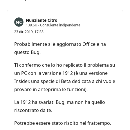
Nunziante Citro
P
139.6K
•
Consulente indipendente
u
23 dic 2019, 17:38
n
t
i
Probabilmente si è aggiornato Office e ha
d
i
questo Bug.
r
e
p
Ti confermo che lo ho replicato il problema su
u
un PC con la versione 1912 (è una versione
t
a
Insider, una specie di Beta dedicata a chi vuole
z
i
provare in anteprima le funzioni).
o
n
e
La 1912 ha svariati Bug, ma non ha quello
riscontrato da te.
Potrebbe essere stato risolto nel frattempo.