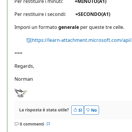
Per restituire i minuti:
=MINUTO(A1)
Per restituire i secondi:
=SECONDO(A1)
Imponi un formato
generale
per queste tre celle.
![](https://learn-attachment.microsoft.com/a
===
Regards,
Norman
La risposta è stata utile?
Sì
No
0 commenti
Nessun
Report