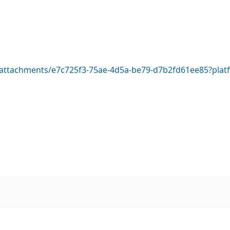
pi/attachments/e7c725f3-75ae-4d5a-be79-d7b2fd61ee85?pl