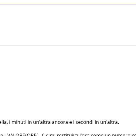
lla, i minuti in un'altra ancora e i secondi in un'altra.
o =VALORE(ORE(...)) e mi restituiva l'ora come un numero c