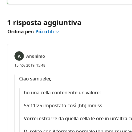
commento
1 risposta aggiuntiva
Ordina per:
Più utili
Anonimo
15 nov 2019, 15:48
Ciao samueler,
ho una cella contenente un valore:
55:11:25 impostato così [hh]:mm:ss
Vorrei estrarre da quella cella le ore in un'altra ce
Di solito con il formato normale (hh:mm:ss) usav