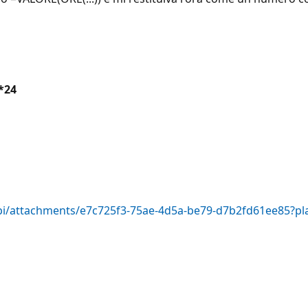
*24
/api/attachments/e7c725f3-75ae-4d5a-be79-d7b2fd61ee85?