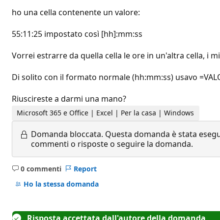
ho una cella contenente un valore:
55:11:25 impostato così [hh]:mm:ss
Vorrei estrarre da quella cella le ore in un'altra cella, i m
Di solito con il formato normale (hh:mm:ss) usavo =VALO
Riuscireste a darmi una mano?
Microsoft 365 e Office | Excel | Per la casa | Windows
Domanda bloccata.
Questa domanda è stata eseguit
commenti o risposte o seguire la domanda.
0 commenti
Report
Nessun
commento
Ho la stessa domanda
Risposta accettata dall'autore della domanda