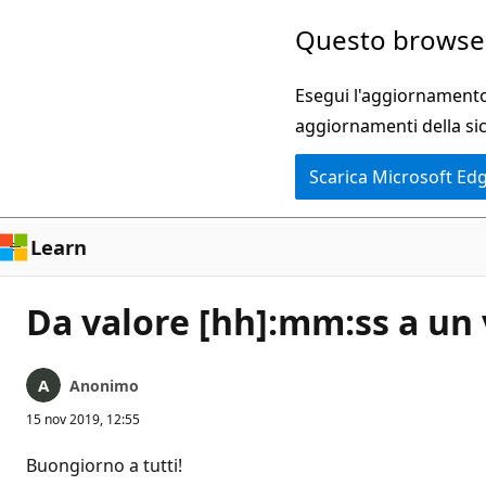
Ignora
Questo browser
e
passa
Esegui l'aggiornamento 
al
aggiornamenti della si
contenuto
Scarica Microsoft Ed
principale
Learn
Da valore [hh]:mm:ss a un
Anonimo
15 nov 2019, 12:55
Buongiorno a tutti!