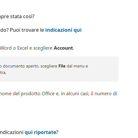
mpre stata così?
ando? Puoi trovare le
indicazioni qui
 indicazioni
qui riportate
?