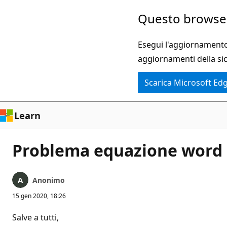
Ignora
Questo browser
e
passa
Esegui l'aggiornamento 
al
aggiornamenti della si
contenuto
Scarica Microsoft Ed
principale
Learn
Problema equazione word
Anonimo
15 gen 2020, 18:26
Salve a tutti,