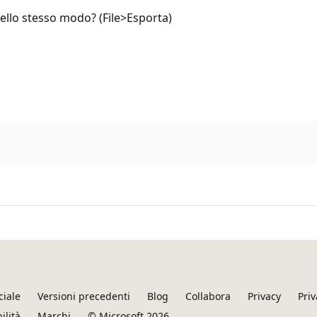
nello stesso modo? (File>Esporta)
ciale
Versioni precedenti
Blog
Collabora
Privacy
Priv
ilità
Marchi
© Microsoft 2026