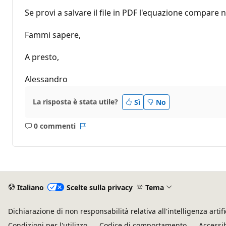
Se provi a salvare il file in PDF l'equazione compare 
Fammi sapere,
A presto,
Alessandro
La risposta è stata utile?
Sì
No
0 commenti
Nessun
Report
commento
Italiano
Scelte sulla privacy
Tema
Dichiarazione di non responsabilità relativa all'intelligenza artifi
Condizioni per l'utilizzo
Codice di comportamento
Accessib