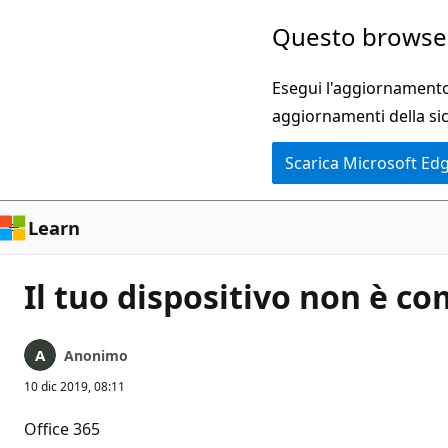
Ignora
Questo browser
e
passa
Esegui l'aggiornamento 
al
aggiornamenti della si
contenuto
Scarica Microsoft Ed
principale
Learn
Il tuo dispositivo non è c
Anonimo
10 dic 2019, 08:11
Office 365