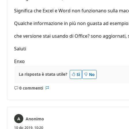
Significa che Excel e Word non funzionano sulla macc
Qualche informazione in più non guasta ad esempio
che versione stai usando di Office? sono aggiornati,
Saluti
Enxo
La risposta è stata utile?
Sì
No
0 commenti
Nessun
Report
commento
Anonimo
10 dic 2019, 10:20